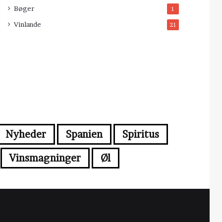
Bøger
1
Vinlande
21
Nyheder
Spanien
Spiritus
Vinsmagninger
Øl