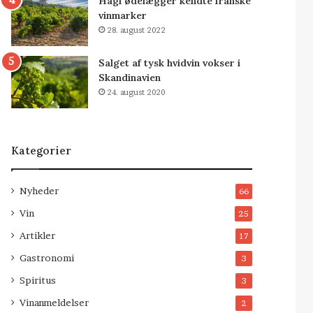
Hagl ødelægger kendte franske
vinmarker
28. august 2022
Salget af tysk hvidvin vokser i
Skandinavien
24. august 2020
Kategorier
Nyheder
66
Vin
25
Artikler
17
Gastronomi
3
Spiritus
3
Vinanmeldelser
2