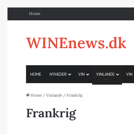
Home
WINEnews.dk
HOME
NYHEDER
VIN
VINLANDE
VIN
Home
/
Vinlande
/
Frankrig
Frankrig