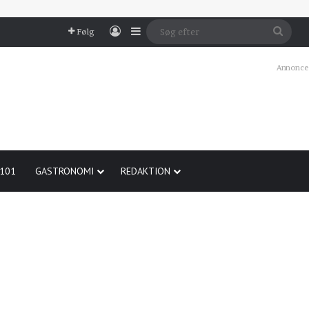
Log In
Sidebar
Søg
Følg
efter
Annonce
 101
GASTRONOMI
REDAKTION