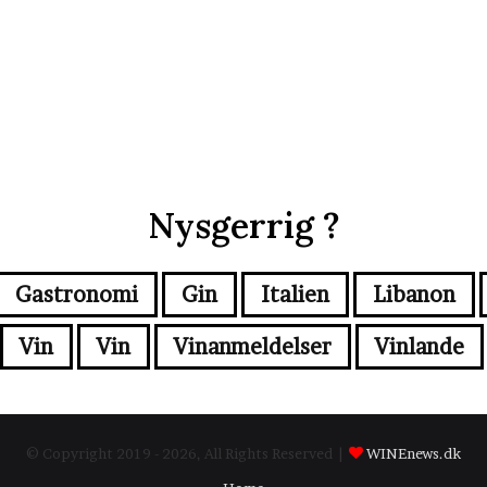
Nysgerrig ?
Gastronomi
Gin
Italien
Libanon
Vin
Vin
Vinanmeldelser
Vinlande
© Copyright 2019 - 2026, All Rights Reserved |
WINEnews.dk