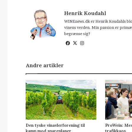
Henrik Koudahl
WINEnews.dk er Henrik Koudahls blog 
vinens verden. Min passion er primær
begrænse sig?
Facebook
X
Instagram
Andre artikler
Den tyske vinavlerforening til
ProWein: Me
kamp mod spareplaner
trafikkaos