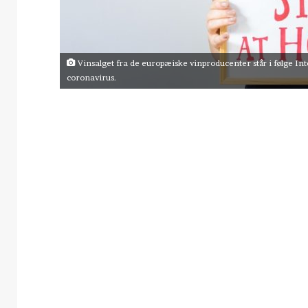
Vinsalget fra de europæiske vinproducenter står i følge I
coronavirus.