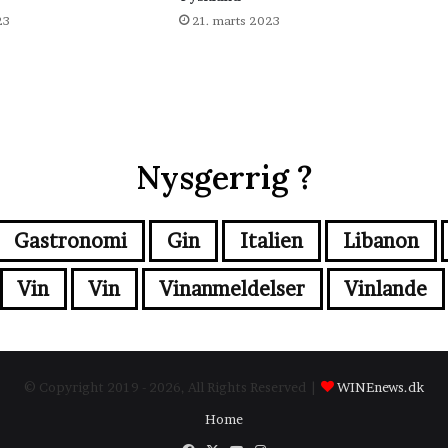
23
21. marts 2023
Nysgerrig ?
Gastronomi
Gin
Italien
Libanon
Vin
Vin
Vinanmeldelser
Vinlande
© Copyright 2019 - 2026, All Rights Reserved |
WINEnews.dk
Home