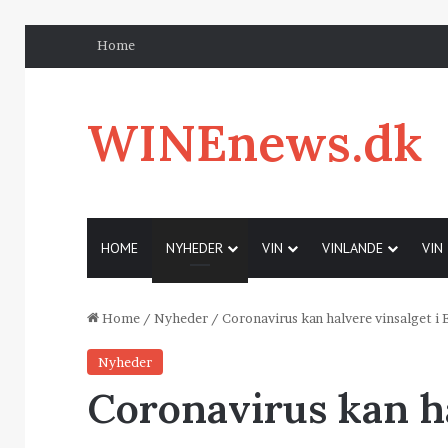
Home
WINEnews.dk
HOME
NYHEDER
VIN
VINLANDE
VIN
Home
/
Nyheder
/
Coronavirus kan halvere vinsalget i
Nyheder
Coronavirus kan ha