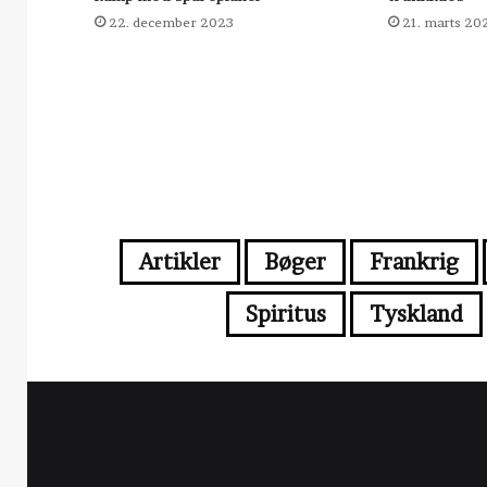
22. december 2023
21. marts 20
Artikler
Bøger
Frankrig
Spiritus
Tyskland