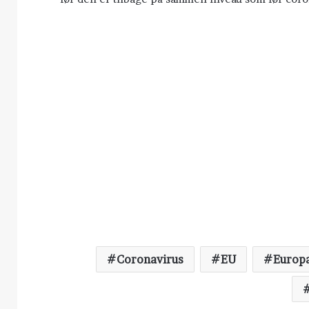
Coronavirus
EU
Europ