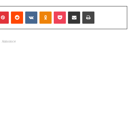
mblr
Pinterest
Reddit
VKontakte
Odnoklassniki
Pocket
Share via Email
Udskriv
Annonce