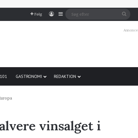
Log In
Sidebar
Søg
Følg
efter
Annonce
 101
GASTRONOMI
REDAKTION
 Europa
lvere vinsalget i