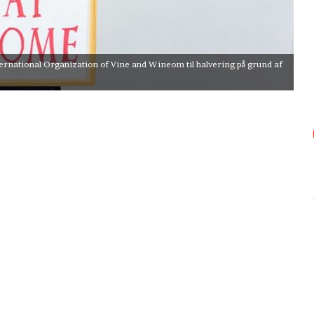
nternational Organization of Vine and Wineom til halvering på grund af