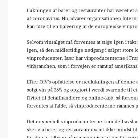
Lukningen af barer og restauranter har været et
af coronavirus. Nu advarer organisationen Intern
kan føre til en halvering af de europæiske vinpro
Selvom vinsalget må forventes at stige igen i tak
igen, så den midlertidige nedgang i salget stor
vinproducenter. Især har vinproducenterne i Frank
vinbranchen, som i forvejen er ramt af amerikansk
Efter OIV’s opfattelse er nedlukningen af denne d
solgt vin på 35% og opgjort i værdi svarende til 
flyttet til detailhandlere og online-køb, så forve
forventes at falde, så vinproducenterne rammes p
Det er specielt vinproducenterne i middelhavsland
sker via barer og restauranter samt ikke mindst ti
før den er tilbage på sammen niveau som før cor