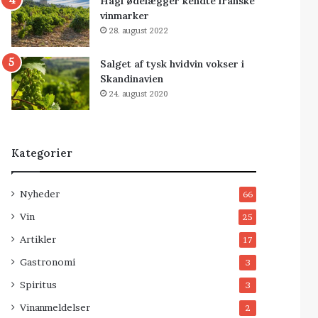
Hagl ødelægger kendte franske
vinmarker
28. august 2022
Salget af tysk hvidvin vokser i
Skandinavien
24. august 2020
Kategorier
Nyheder
66
Vin
25
Artikler
17
Gastronomi
3
Spiritus
3
Vinanmeldelser
2