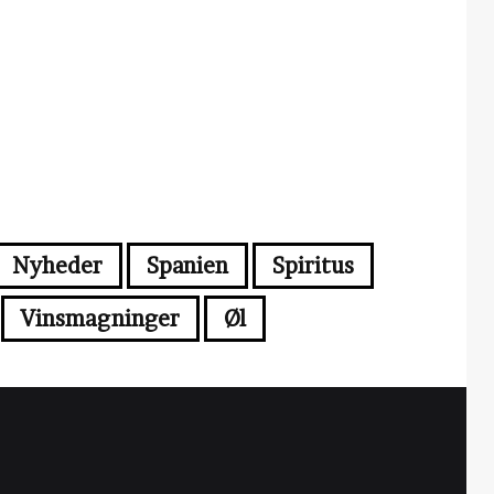
Nyheder
Spanien
Spiritus
Vinsmagninger
Øl