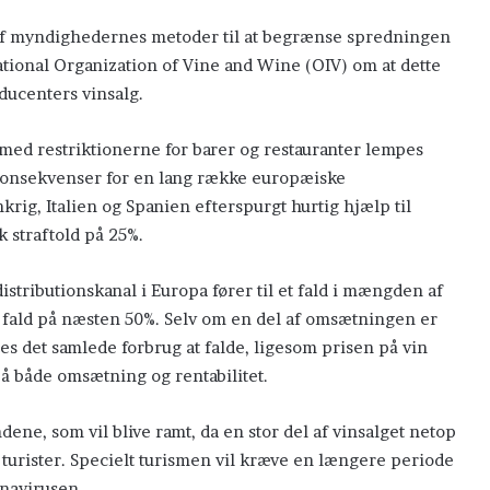
 af myndighedernes metoder til at begrænse spredningen
ational Organization of Vine and Wine (OIV) om at dette
ducenters vinsalg.
t med restriktionerne for barer og restauranter lempes
e konsekvenser for en lang række europæiske
rig, Italien og Spanien efterspurgt hurtig hjælp til
 straftold på 25%.
istributionskanal i Europa fører til et fald i mængden af
et fald på næsten 50%. Selv om en del af omsætningen er
ntes det samlede forbrug at falde, ligesom prisen på vin
å både omsætning og rentabilitet.
ene, som vil blive ramt, da en stor del af vinsalget netop
l turister. Specielt turismen vil kræve en længere periode
onavirusen.