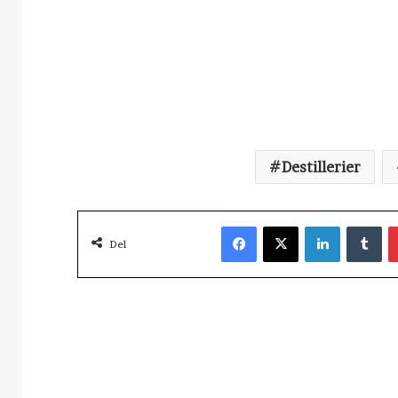
Destillerier
Facebook
X
LinkedIn
Tu
Del