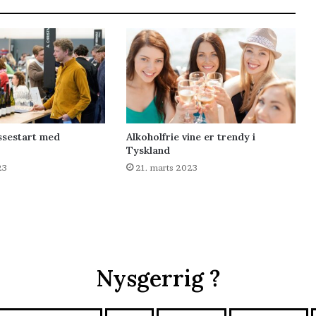
ssestart med
Alkoholfrie vine er trendy i
Tyskland
23
21. marts 2023
Nysgerrig ?