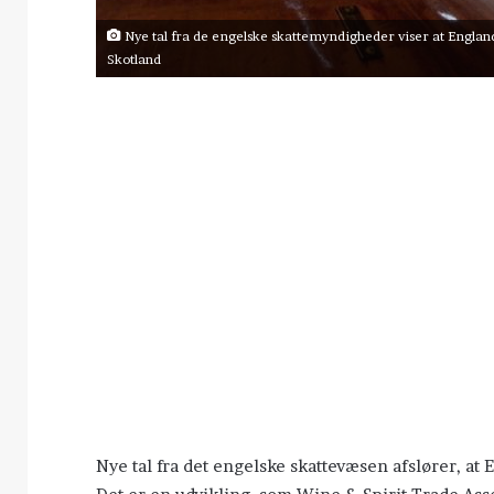
Nye tal fra de engelske skattemyndigheder viser at England
Skotland
Nye tal fra det engelske skattevæsen afslører, at E