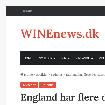
Home
WINEnews.dk
HOME
NYHEDER
VIN
VINLANDE
VIN
Home
/
Artikler
/
Spiritus
/
England har flere destiller
Nyheder
Spiritus
England har flere d