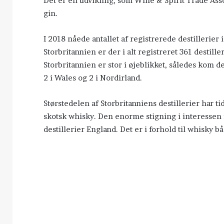
Det er en udvikling, som Wine & Spirit Trade Asso
gin.
I 2018 nåede antallet af registrerede destillerier
Storbritannien er der i alt registreret 361 destiller
Storbritannien er stor i øjeblikket, således kom der
2 i Wales og 2 i Nordirland.
Størstedelen af Storbritanniens destillerier har ti
skotsk whisky. Den enorme stigning i interessen f
destillerier England. Det er i forhold til whisky b