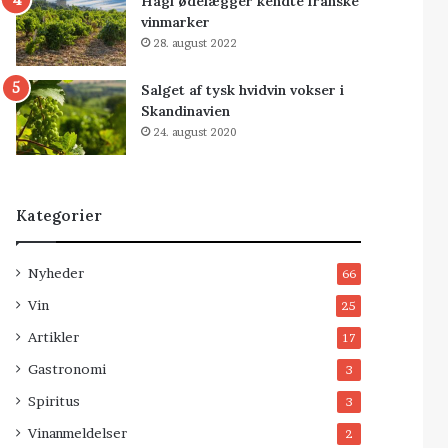
Hagl ødelægger kendte franske
vinmarker
28. august 2022
Salget af tysk hvidvin vokser i
Skandinavien
24. august 2020
Kategorier
Nyheder
66
Vin
25
Artikler
17
Gastronomi
3
Spiritus
3
Vinanmeldelser
2