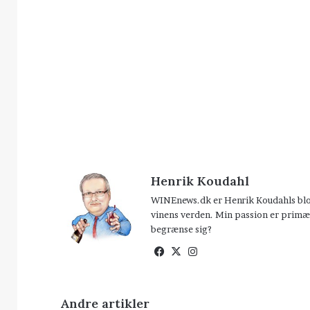
Henrik Koudahl
WINEnews.dk er Henrik Koudahls blog 
vinens verden. Min passion er primær
begrænse sig?
Facebook
X
Instagram
Andre artikler