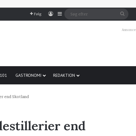
Log In
Sidebar
Søg
Følg
efter
Annonce
 101
GASTRONOMI
REDAKTION
ier end Skotland
estillerier end