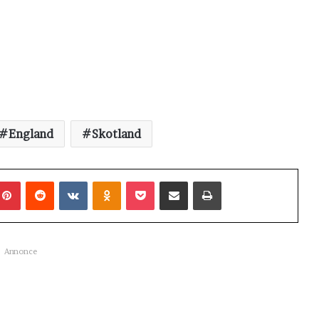
England
Skotland
mblr
Pinterest
Reddit
VKontakte
Odnoklassniki
Pocket
Share via Email
Udskriv
Annonce