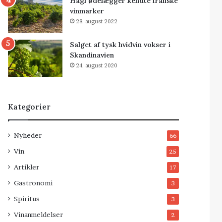
Hagl ødelægger kendte franske
vinmarker
28. august 2022
Salget af tysk hvidvin vokser i
Skandinavien
24. august 2020
Kategorier
Nyheder
66
Vin
25
Artikler
17
Gastronomi
3
Spiritus
3
Vinanmeldelser
2