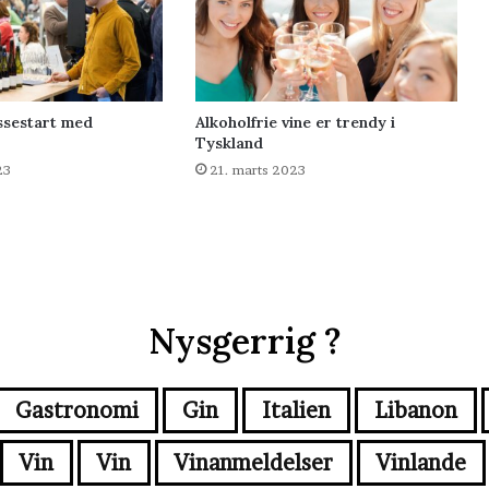
ssestart med
Alkoholfrie vine er trendy i
Tyskland
23
21. marts 2023
Nysgerrig ?
Gastronomi
Gin
Italien
Libanon
Vin
Vin
Vinanmeldelser
Vinlande