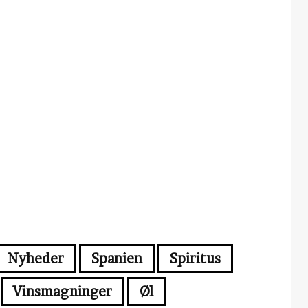
Nyheder
Spanien
Spiritus
Vinsmagninger
Øl