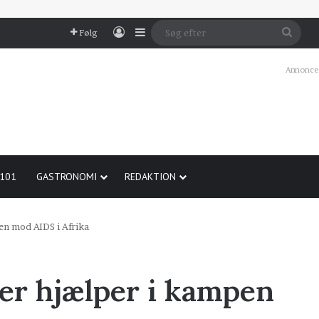
Log In
Sidebar
Søg
Følg
efter
Annonce
 101
GASTRONOMI
REDAKTION
en mod AIDS i Afrika
der hjælper i kampen