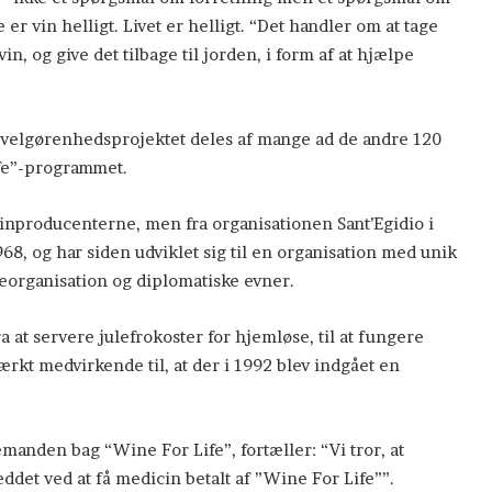
 er vin helligt. Livet er helligt. “Det handler om at tage
n, og give det tilbage til jorden, i form af at hjælpe
e velgørenhedsprojektet deles af mange ad de andre 120
ife”-programmet.
vinproducenterne, men fra organisationen Sant’Egidio i
68, og har siden udviklet sig til en organisation med unik
eorganisation og diplomatiske evner.
fra at servere julefrokoster for hjemløse, til at fungere
rkt medvirkende til, at der i 1992 blev indgået en
émanden bag “Wine For Life”, fortæller: “Vi tror, at
det ved at få medicin betalt af ”Wine For Life””.