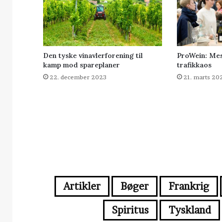
Den tyske vinavlerforening til
ProWein: Me
kamp mod spareplaner
trafikkaos
22. december 2023
21. marts 20
Artikler
Bøger
Frankrig
Spiritus
Tyskland