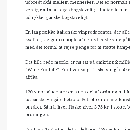
udbredt skål mellem mennesker. Det er normalt e
venlig end skal tages bogstavelig. I Italien kan m
udtrykket ganske bogstaveligt.
En lang række italienske vinproducenter, der alle
kvalitet, sælger nu nogle af deres bedste vine på
med det formål at rejse penge for at støttte kamp
Det lille røde mærke er nu sat på omkring 2 mill
”Wine For Life”. For hver solgt flaske vin går 50 c
afrika.
120 vinproducenter er nu en del af ordningen i Ita
toscanske vingård Petrolo. Petrolo er en mellems
om året. Så når hver flaske giver 3,75 kr. i støtte,
ordningen.
For Luca Sanjust er det at deltage i “Wine For L