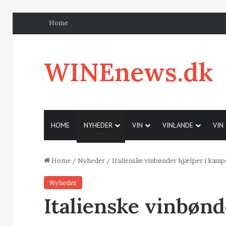
Home
WINEnews.dk
HOME
NYHEDER
VIN
VINLANDE
VIN
Home
/
Nyheder
/
Italienske vinbønder hjælper i kamp
Nyheder
Italienske vinbøn