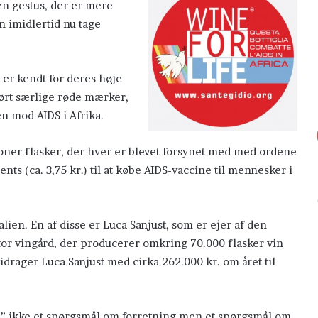
n gestus, der er mere
an imidlertid nu tage
 er kendt for deres høje
ført særlige røde mærker,
en mod AIDS i Afrika.
ioner flasker, der hver er blevet forsynet med med ordene
ents (ca. 3,75 kr.) til at købe AIDS-vaccine til mennesker i
lien. En af disse er Luca Sanjust, som er ejer af den
tor vingård, der producerer omkring 70.000 flasker vin
 bidrager Luca Sanjust med cirka 262.000 kr. om året til
ife” ikke et spørgsmål om forretning men et spørgsmål om