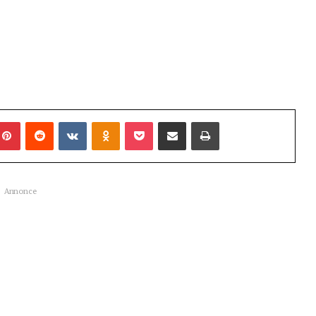
mblr
Pinterest
Reddit
VKontakte
Odnoklassniki
Pocket
Share via Email
Udskriv
Annonce