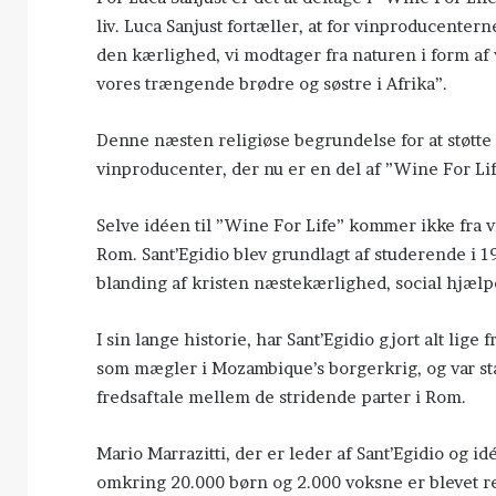
liv. Luca Sanjust fortæller, at for vinproducenterne
den kærlighed, vi modtager fra naturen i form af vi
vores trængende brødre og søstre i Afrika”.
Denne næsten religiøse begrundelse for at støtt
vinproducenter, der nu er en del af ”Wine For L
Selve idéen til ”Wine For Life” kommer ikke fra 
Rom. Sant’Egidio blev grundlagt af studerende i 19
blanding af kristen næstekærlighed, social hjælp
I sin lange historie, har Sant’Egidio gjort alt lige 
som mægler i Mozambique’s borgerkrig, og var stæ
fredsaftale mellem de stridende parter i Rom.
Mario Marrazitti, der er leder af Sant’Egidio og id
omkring 20.000 børn og 2.000 voksne er blevet red