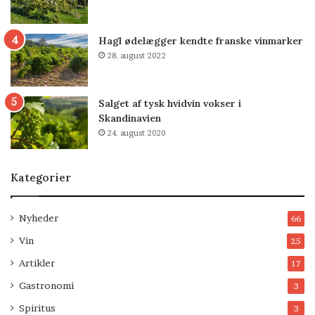
Hagl ødelægger kendte franske vinmarker
28. august 2022
Salget af tysk hvidvin vokser i
Skandinavien
24. august 2020
Kategorier
Nyheder
66
Vin
25
Artikler
17
Gastronomi
3
Spiritus
3