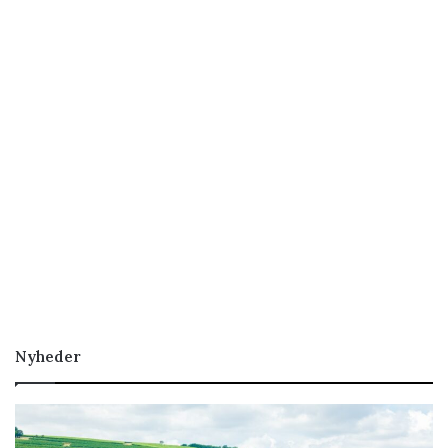
Nyheder
Den
tyske