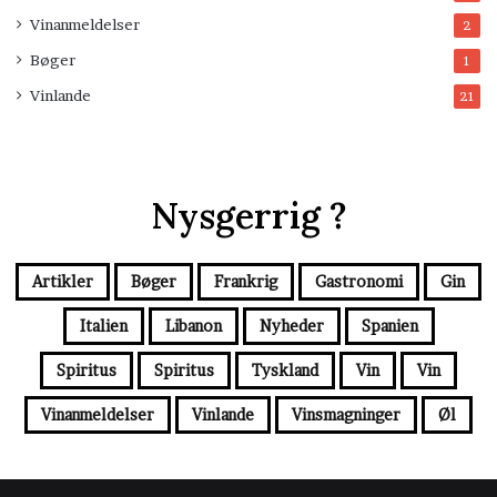
Vinanmeldelser
2
Bøger
1
Vinlande
21
Nysgerrig ?
Artikler
Bøger
Frankrig
Gastronomi
Gin
Italien
Libanon
Nyheder
Spanien
Spiritus
Spiritus
Tyskland
Vin
Vin
Vinanmeldelser
Vinlande
Vinsmagninger
Øl