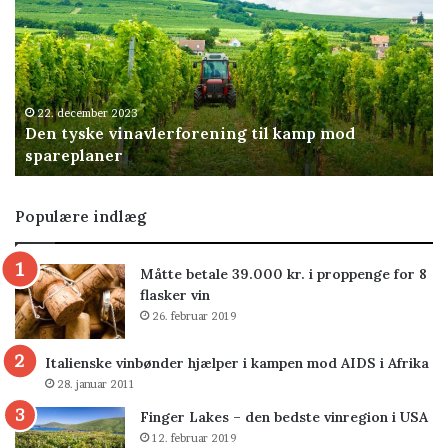
vinavlerforening
til
kamp
mod
spareplaner
22. december 2023
Den tyske vinavlerforening til kamp mod
spareplaner
Populære indlæg
Måtte betale 39.000 kr. i proppenge for 8
flasker vin
26. februar 2019
Italienske vinbønder hjælper i kampen mod AIDS i Afrika
28. januar 2011
Finger Lakes – den bedste vinregion i USA
12. februar 2019