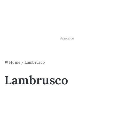
Annonce
Home
/
Lambrusco
Lambrusco
Nyheder
Hvem drømmer ikke om vin i
vandhanen?
6. marts 2020
1.731