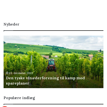
Nyheder
Den
tyske
vinavlerforening
til
kamp
mod
spareplaner
22. december 2023
Den tyske vinavlerforening til kamp mod
spareplaner
Populære indlæg