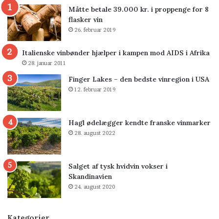
Måtte betale 39.000 kr. i proppenge for 8
flasker vin
26. februar 2019
Italienske vinbønder hjælper i kampen mod AIDS i Afrika
28. januar 2011
Finger Lakes – den bedste vinregion i USA
12. februar 2019
Hagl ødelægger kendte franske vinmarker
28. august 2022
Salget af tysk hvidvin vokser i
Skandinavien
24. august 2020
Kategorier