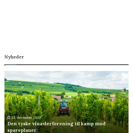
Nyheder
Den
tyske
vinavlerforening
til
kamp
mod
spareplaner
22. december 2023
Den tyske vinavlerforening til kamp mod
spareplaner