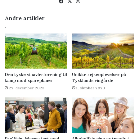
Facebook
X
Instagram
Andre artikler
Den tyske vinavlerforening til
Unikke rejseoplevelser på
kamp mod spareplaner
Tysklands vingårde
22. december 2023
1. oktober 2023
ProWein: Messestart med
Alkoholfrie vine er trendy i