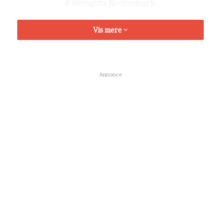
Weinguts Breitenbach
Vis mere
Annonce