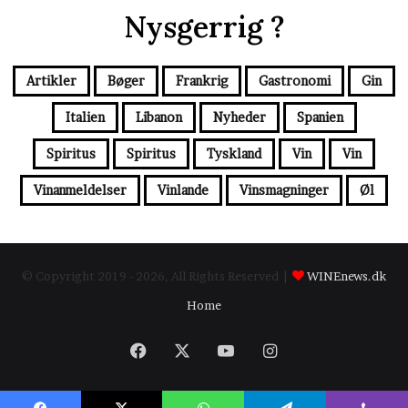
Nysgerrig ?
Artikler
Bøger
Frankrig
Gastronomi
Gin
Italien
Libanon
Nyheder
Spanien
Spiritus
Spiritus
Tyskland
Vin
Vin
Vinanmeldelser
Vinlande
Vinsmagninger
Øl
© Copyright 2019 - 2026, All Rights Reserved |
WINEnews.dk
Home
Facebook
X
YouTube
Instagram