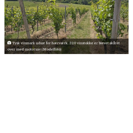
Tysk vinmark udsat for hærværk. 320 vinstokke er blevet skåret
over med motorsav (Modelfoto)