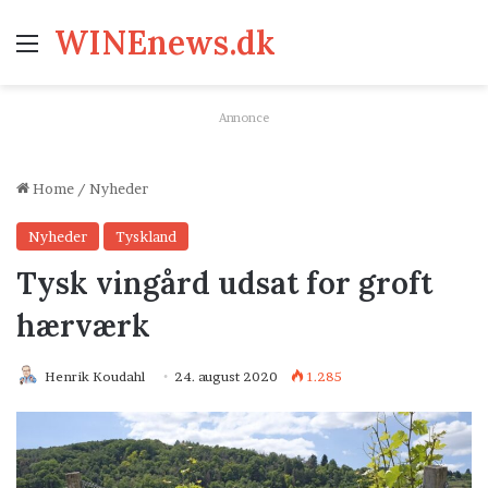
WINEnews.dk
Menu
Annonce
Home
/
Nyheder
Nyheder
Tyskland
Tysk vingård udsat for groft
hærværk
Henrik Koudahl
24. august 2020
1.285